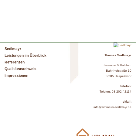
Sedlmayr
Leistungen im Überblick
Thomas Sedlmayr
Referenzen
Zimmerei & Holzbau
Qualitätsnachweis
Bahnhofstraße 10
Impressionen
82285 Haspelmoor
Telefon:
Telefon: 08 202 / 2114
eMail:
info@zimmerei-sedlmayr.de