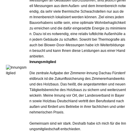
Messungen an Gebäuden durchzuführen, sind jedoch gener
ell Messungen aus dem Außen- und dem Innenbereich notw
endig, da sehr viele thermische Schwachstellen nur aus de
m Innenbereich lokalisiert werden können. Ziel eines jeden
Bauvorhabens sollte sein, eine optimale Wohnbehaglichkeit
zu erreichen und die dafür eingesetzte Energie zu minimiere
n. Dazu ist es notwendig, eine relativ luftdichte Außenhülle a
n jedem Gebäude zu schaffen. Sowohl bei Thermografie als
auch bei Blower-Door-Messungen habe ich Weiterbildunge
n besucht und kann Ihnen diese Leistungen aus einer Hand
anbieten.
Innungsmitglied
Die zentrale Aufgabe der Zimmerer-Innung Dachau Fürstenf
eldbruck ist die Zukunftssicherung des Zimmererhandwerks
und des Holzbaus. Das heißt, die angestammten und neuen
Tätigkeitsbereiche des Holzbaus zu sichern und weiterzuent
wickeln. Meine Innung vor Ort, der Landesverband in Bayer
n sowie Holzbau Deutschland vertritt den Berufsstand nach
außen und fördert uns Betriebe in ihrer fachlichen und unter
nehmerischen Praxis.
Gemeinsam sind wir stark. Deshalb habe ich mich für die Inn
ungsmitgliedschaft entschieden.