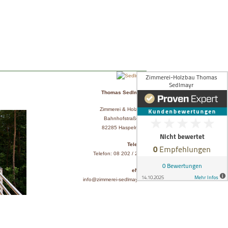
Thomas Sedlmayr
Zimmerei & Holzbau
Bahnhofstraße 10
82285 Haspelmoor
Telefon:
Telefon: 08 202 / 2114
eMail:
info@zimmerei-sedlmayr.de